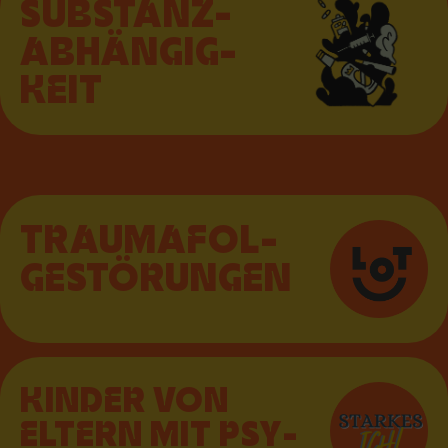
SUBSTANZ­
AB­HÄN­GIG­
KEIT
TRAUMA­FOL­
GE­STÖ­RUNGEN
KINDER VON
ELTERN MIT PSY­