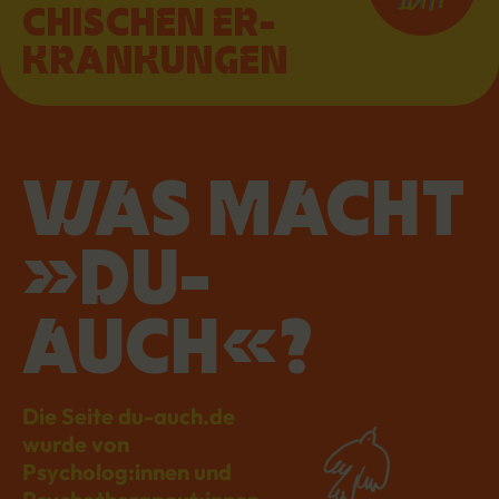
CHI­SCHEN ER­
KRAN­KUN­GEN
WAS MACHT
»DU-
AUCH«?
Die Seite du-auch.de
wurde von
Psycholog:innen und