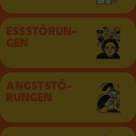
ESS­STÖ­RUN­
GEN
ANGST­STÖ­
RUN­GEN