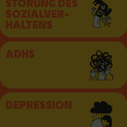
STÖRUNG DES
SO­ZI­AL­VER­
HAL­TENS
ADHS
DEPRES­SION