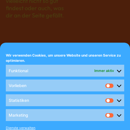
vielleicht nicht so gut
findest oder auch, was
dir an der Seite gefällt.
Wir verwenden Cookies, um unsere Website und unseren Service zu
optimieren.
EIN PROJEKT DER
Funktional
Immer aktiv
Vorlieben
Statistiken
Marketing
Dienste verwalten