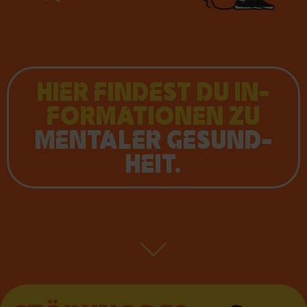
HIER FINDEST DU IN­
FOR­MA­TIO­NEN ZU
MEN­TALER GE­SUND­
HEIT.